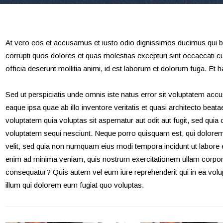
At vero eos et accusamus et iusto odio dignissimos ducimus qui bl
corrupti quos dolores et quas molestias excepturi sint occaecati cup
officia deserunt mollitia animi, id est laborum et dolorum fuga. Et h
Sed ut perspiciatis unde omnis iste natus error sit voluptatem a
eaque ipsa quae ab illo inventore veritatis et quasi architecto bea
voluptatem quia voluptas sit aspernatur aut odit aut fugit, sed qui
voluptatem sequi nesciunt. Neque porro quisquam est, qui dolorem 
velit, sed quia non numquam eius modi tempora incidunt ut labore
enim ad minima veniam, quis nostrum exercitationem ullam corporis
consequatur? Quis autem vel eum iure reprehenderit qui in ea volup
illum qui dolorem eum fugiat quo voluptas.