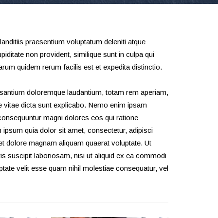
anditiis praesentium voluptatum deleniti atque
iditate non provident, similique sunt in culpa qui
arum quidem rerum facilis est et expedita distinctio.
ccusantium doloremque laudantium, totam rem aperiam,
tae vitae dicta sunt explicabo. Nemo enim ipsam
a consequuntur magni dolores eos qui ratione
ipsum quia dolor sit amet, consectetur, adipisci
 et dolore magnam aliquam quaerat voluptate. Ut
 suscipit laboriosam, nisi ut aliquid ex ea commodi
tate velit esse quam nihil molestiae consequatur, vel