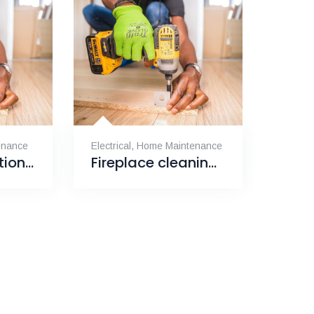
enance
Electrical
,
Home Maintenance
Drywall Insulation, Captown
Fireplace cleaning, Portland