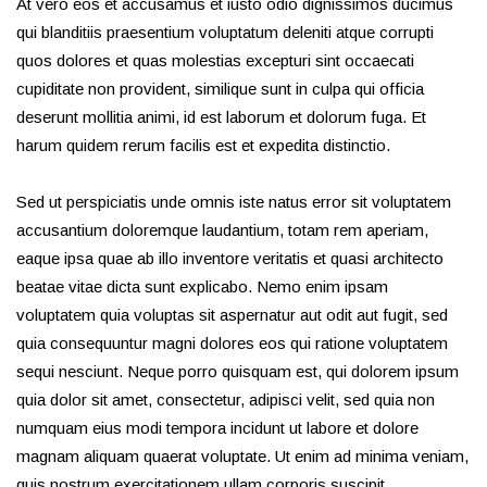
At vero eos et accusamus et iusto odio dignissimos ducimus
qui blanditiis praesentium voluptatum deleniti atque corrupti
quos dolores et quas molestias excepturi sint occaecati
cupiditate non provident, similique sunt in culpa qui officia
deserunt mollitia animi, id est laborum et dolorum fuga. Et
harum quidem rerum facilis est et expedita distinctio.
Sed ut perspiciatis unde omnis iste natus error sit voluptatem
accusantium doloremque laudantium, totam rem aperiam,
eaque ipsa quae ab illo inventore veritatis et quasi architecto
beatae vitae dicta sunt explicabo. Nemo enim ipsam
voluptatem quia voluptas sit aspernatur aut odit aut fugit, sed
quia consequuntur magni dolores eos qui ratione voluptatem
sequi nesciunt. Neque porro quisquam est, qui dolorem ipsum
quia dolor sit amet, consectetur, adipisci velit, sed quia non
numquam eius modi tempora incidunt ut labore et dolore
magnam aliquam quaerat voluptate. Ut enim ad minima veniam,
quis nostrum exercitationem ullam corporis suscipit