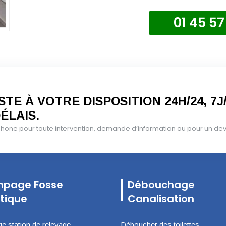
01 45 57
TE À VOTRE DISPOSITION 24H/24, 7J
ÉLAIS.
one pour toute intervention, demande d’information ou pour un devis
page Fosse
Débouchage
tique
Canalisation
 station de relevage
Déboucher des toilettes