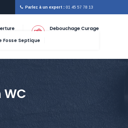
Parlez à un expert :
01 45 57 78 13
erture
Debouchage Curage
Paris Ile de France
 Fosse Septique
n WC